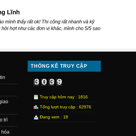
ng Bách
 đẹp, rất nhanh và rất chuyên nghiệp. AE nào ở
 nên qua Đồng Đào xem thử, riêng mình thì Good
THỐNG KÊ TRUY CẬP
tin
Truy cập hôm nay : 1816
giao
Tổng lượt truy cập : 62976
Đang xem : 18
 trì
 hóa