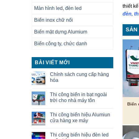
thiết k
Màn hình led, đèn led
đèn, th
Biển inox chữ nổi
SẢN
Biển mặt dựng Alumium
Biển công ty, chức danh
BÀI VIẾT MỚI
Chính sách cung cấp hàng
hóa
Thi công biển in bạt ngoài
trời cho nhà máy tôn
Biển 
Thi công biển hiệu Alumiun
cửa hàng xe máy
Thi công biển hiệu đèn led