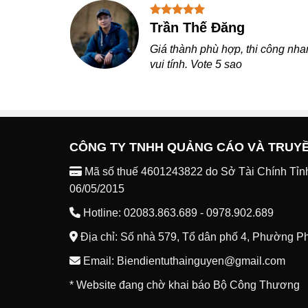
Phạm Hoàng Khoa
Biển led quảng cáo bên mình có
đúng hẹn và thấy rất ok. Lâu hư
CÔNG TY TNHH QUẢNG CÁO VÀ TRUY
Mã số thuế 4601243822 do Sở Tài Chính Tỉn
06/05/2015
Hotline: 02083.863.689 - 0978.902.689
Địa chỉ: Số nhà 579, Tổ dân phố 4, Phường P
Email: Biendientuthainguyen@gmail.com
* Website đang chờ khai báo Bộ Công Thương