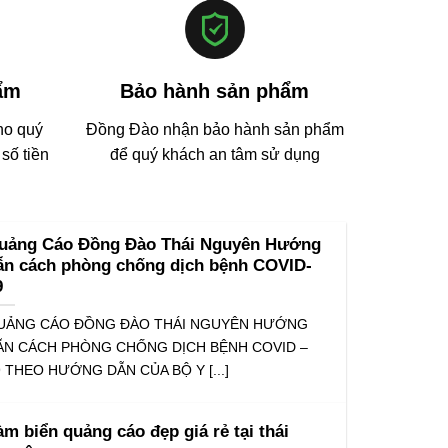
ẩm
Bảo hành sản phẩm
ho quý
Đồng Đào nhận bảo hành sản phẩm
số tiền
để quý khách an tâm sử dụng
uảng Cáo Đồng Đào Thái Nguyên Hướng
ẫn cách phòng chống dịch bệnh COVID-
9
UẢNG CÁO ĐỒNG ĐÀO THÁI NGUYÊN HƯỚNG
ẪN CÁCH PHÒNG CHỐNG DỊCH BỆNH COVID –
 THEO HƯỚNG DẪN CỦA BỘ Y [...]
àm biển quảng cáo đẹp giá rẻ tại thái