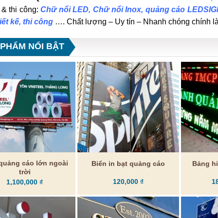
ế & thi công:
Chữ nổi LED, Chữ nổi Inox, quảng cáo LEDSIGN
iết kế, thi công
…. Chất lượng – Uy tín – Nhanh chóng chính là 
 PHẨM NỔI BẬT
quảng cáo lớn ngoài
Biển in bạt quảng cáo
Bảng hi
trời
120,000
₫
1
1,100,000
₫