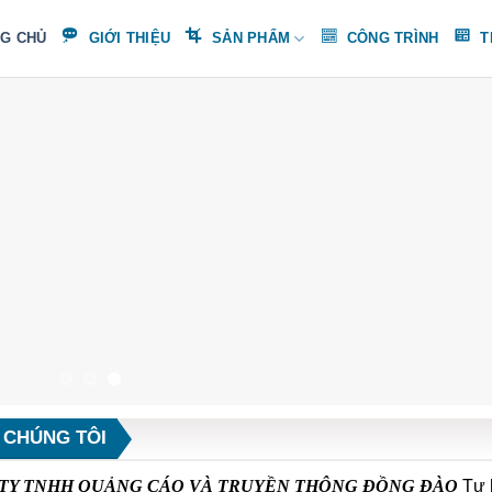
G CHỦ
GIỚI THIỆU
SẢN PHẨM
CÔNG TRÌNH
T
 CHÚNG TÔI
TY TNHH QUẢNG CÁO VÀ TRUYỀN THÔNG ĐỒNG ĐÀO
Tự h