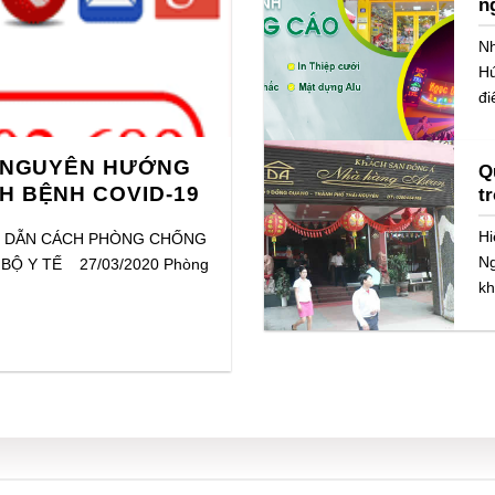
n
Nh
Hú
đi
 NGUYÊN HƯỚNG
Q
H BỆNH COVID-19
t
Hi
 DẪN CÁCH PHÒNG CHỐNG
Ng
BỘ Y TẾ 27/03/2020 Phòng
kh