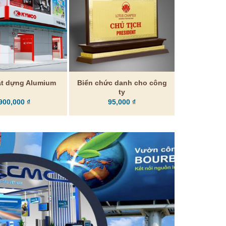
Biển chức danh cho công
ặt dựng Alumium
ty
900,000
₫
95,000
₫