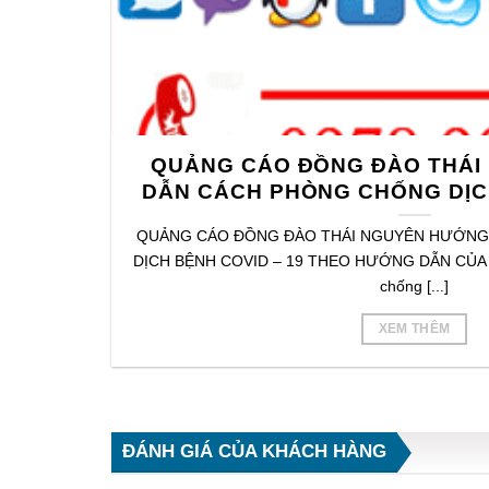
QUẢNG CÁO ĐỒNG ĐÀO THÁI
DẪN CÁCH PHÒNG CHỐNG DỊC
QUẢNG CÁO ĐỒNG ĐÀO THÁI NGUYÊN HƯỚNG
DỊCH BỆNH COVID – 19 THEO HƯỚNG DẪN CỦA 
chống [...]
XEM THÊM
ĐÁNH GIÁ CỦA KHÁCH HÀNG