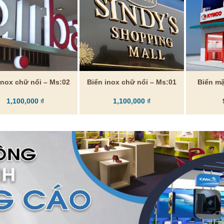
inox chữ nổi – Ms:02
Biển inox chữ nổi – Ms:01
Biển m
1,100,000
₫
1,100,000
₫