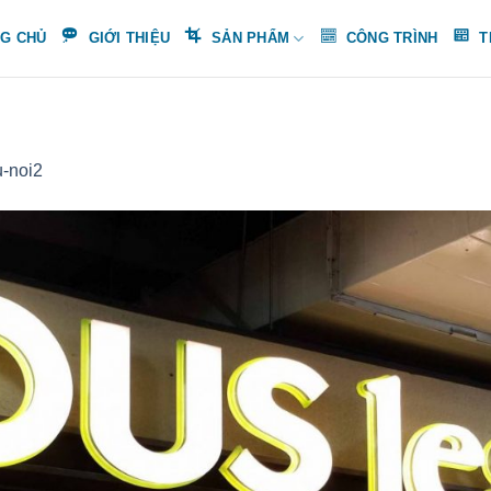
G CHỦ
GIỚI THIỆU
SẢN PHẨM
CÔNG TRÌNH
T
u-noi2