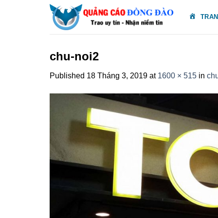
Skip
TRAN
to
content
chu-noi2
Published
18 Tháng 3, 2019
at
1600 × 515
in
ch