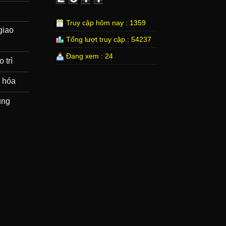
Truy cập hôm nay : 1359
giao
Tổng lượt truy cập : 54237
Đang xem : 24
 trì
 hóa
ung