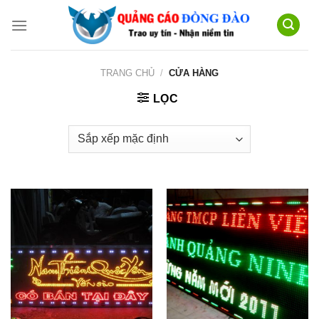
Skip
to
content
TRANG CHỦ
/
CỬA HÀNG
LỌC